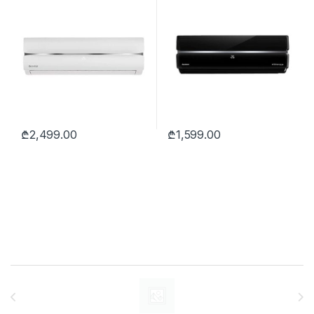
₾
2,499.00
₾
1,599.00
Brands Carousel