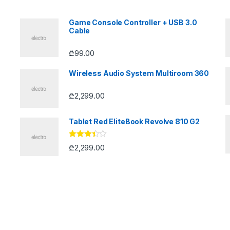
Game Console Controller + USB 3.0
Cable
₾
99.00
Wireless Audio System Multiroom 360
₾
2,299.00
Tablet Red EliteBook Revolve 810 G2
შეფასე
₾
2,299.00
ბა
3.33
,
5-დან