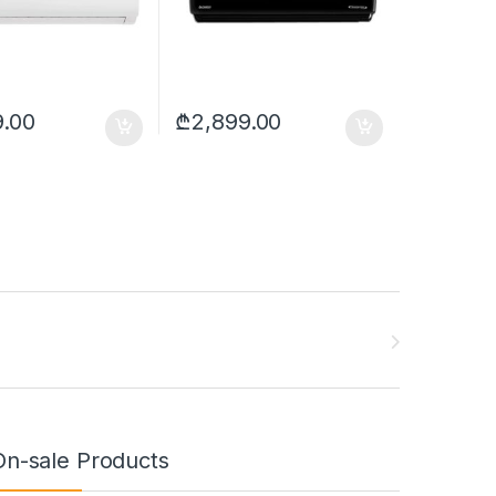
9.00
₾
2,899.00
On-sale Products