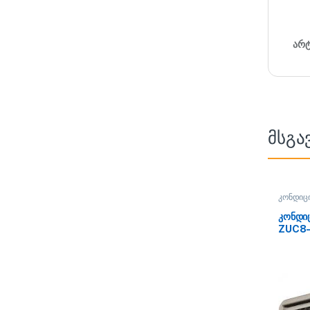
არ
მსგა
კონდიც
კონდი
ZUC8-
60HRI