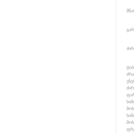
მწა
გარ
ძირ
ტიპ
ძრა
ენე
ძირ
ფარ
სიმ
მოხ
სიმ
მოხ
ფრე