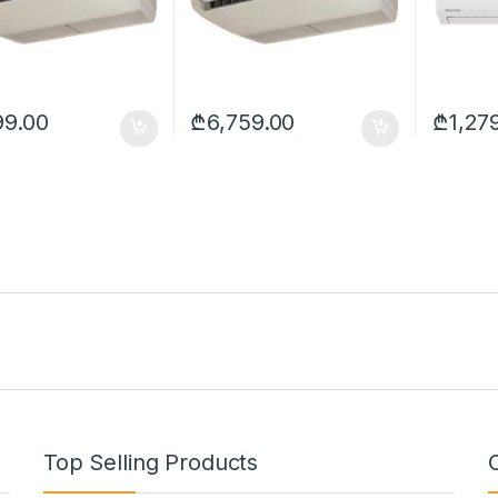
99.00
₾
6,759.00
₾
1,27
Top Selling Products