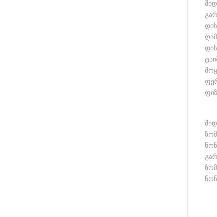
შიდ
გარ
დი
ღამ
დის
ტაი
მოყ
ფერ
ფიზ
შიდ
ზომ
წონ
გარ
ზომ
წონ