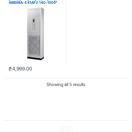
48BH6A-E41AF2 140-150მ²
₾
4,999.00
Showing all 5 results
Brands Carousel