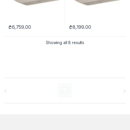
₾
6,759.00
₾
8,199.00
Showing all 8 results
Brands Carousel