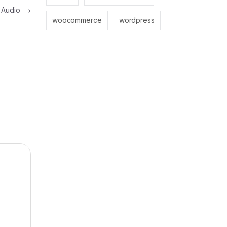
h Audio
→
woocommerce
wordpress