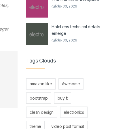
ntes,
ივნისი 30, 2026
HoloLens technical details
 eget
emerge
ივნისი 30, 2026
Tags Clouds
amazon like
Awesome
bootstrap
buy it
clean design
electronics
theme
video post format