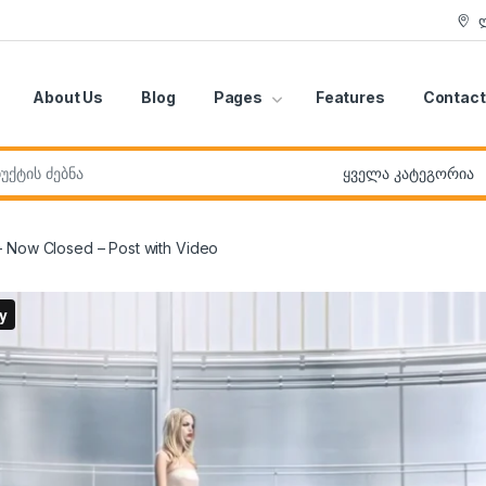
About Us
Blog
Pages
Features
Contact
r:
 Now Closed – Post with Video