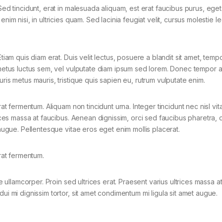
Sed tincidunt, erat in malesuada aliquam, est erat faucibus purus, eget
nim nisi, in ultricies quam. Sed lacinia feugiat velit, cursus molestie l
tiam quis diam erat. Duis velit lectus, posuere a blandit sit amet, tempo
 metus luctus sem, vel vulputate diam ipsum sed lorem. Donec tempor ar
ris metus mauris, tristique quis sapien eu, rutrum vulputate enim.
rat fermentum. Aliquam non tincidunt urna. Integer tincidunt nec nisl vit
rices massa at faucibus. Aenean dignissim, orci sed faucibus pharetra, d
 augue. Pellentesque vitae eros eget enim mollis placerat.
erat fermentum.
ae ullamcorper. Proin sed ultrices erat. Praesent varius ultrices massa a
ui mi dignissim tortor, sit amet condimentum mi ligula sit amet augue.