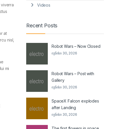
 viverra
Videos
ectus
Recent Posts
r at
cu nisl,
Robot Wars – Now Closed
ივნისი 30, 2026
ae
ui mi
Robot Wars – Post with
Gallery
ივნისი 30, 2026
SpaceX Falcon explodes
t
after Landing
ივნისი 30, 2026
The first flowers in space