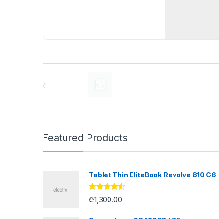
Brands Carousel
Featured Products
Tablet Thin EliteBook Revolve 810 G6
შეფასება
₾
1,300.00
4.33
, 5-
დან