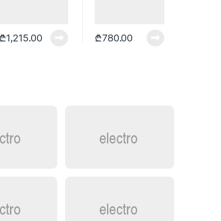
₾
1,215.00
₾
780.00
₾
1,30