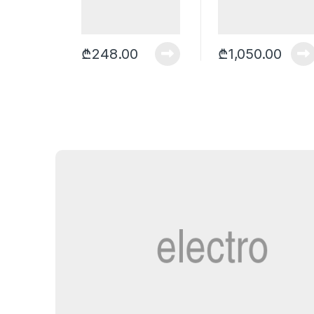
₾
248.00
₾
1,050.00