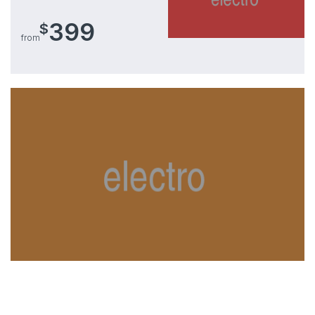
399
$
from