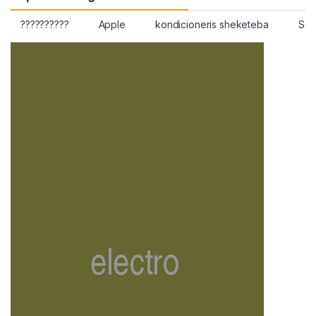
??????????
Apple
kondicioneris sheketeba
Ser