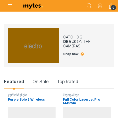
Skip to navigation
Skip to content
Open
0
CATCH BIG
DEALS
ON THE
CAMERAS
Shop now
Product Carousel Tabs
Featured
On Sale
Top Rated
ყურსასმენები
სხვადასხვა
Purple Solo 2 Wireless
Full Color LaserJet Pro
M452dn