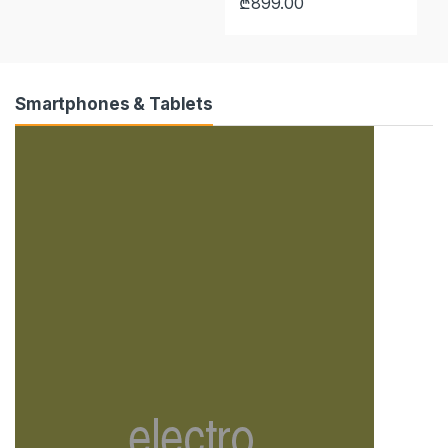
₾
899.00
₾
Smartphones & Tablets