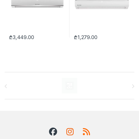
₾
3,449.00
₾
1,279.00
Brands Carousel