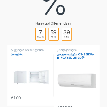
%
Hurry up! Offer ends in:
7
59
38
HOURS
MINS
SECS
მაცივრები
,
სამზარეულოს
კონდიციონერი
კო
ტექნიკა
მაცივარი
კონდიციონერი CS-25H3A-
კო
B170AY8D 25-30მ²
1C
₾
1.00