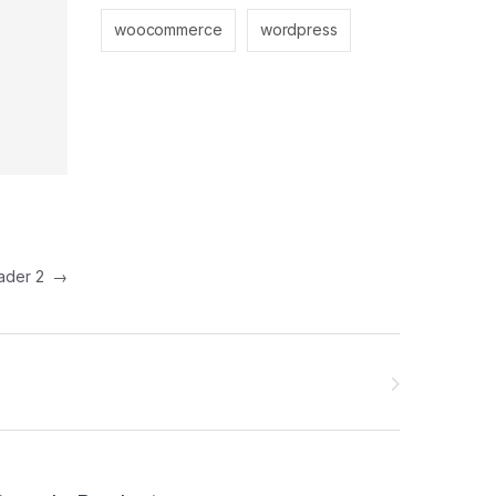
woocommerce
wordpress
eader 2
→