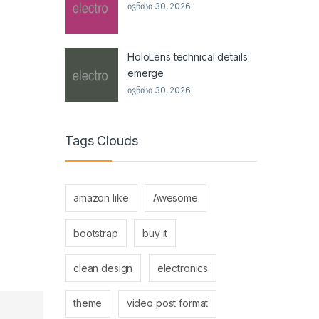
ივნისი 30, 2026
HoloLens technical details
emerge
ივნისი 30, 2026
Tags Clouds
amazon like
Awesome
bootstrap
buy it
clean design
electronics
theme
video post format