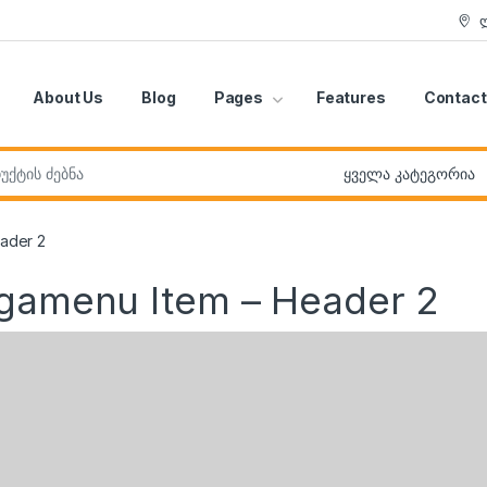
About Us
Blog
Pages
Features
Contact
r:
ader 2
egamenu Item – Header 2