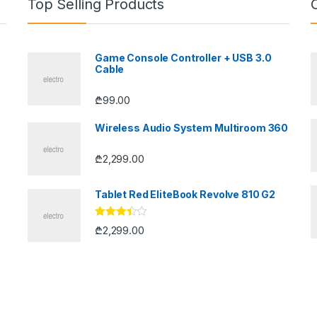
Top Selling Products
Game Console Controller + USB 3.0
Cable
₾
99.00
Wireless Audio System Multiroom 360
₾
2,299.00
Tablet Red EliteBook Revolve 810 G2
შეფასე
₾
2,299.00
ბა
3.33
,
5-დან