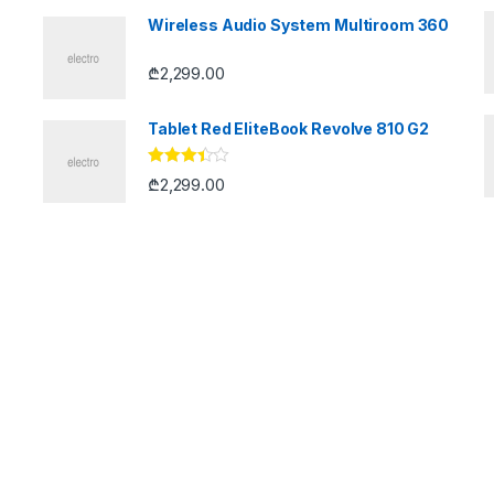
Wireless Audio System Multiroom 360
₾
2,299.00
Tablet Red EliteBook Revolve 810 G2
შეფასე
₾
2,299.00
ბა
3.33
,
5-დან