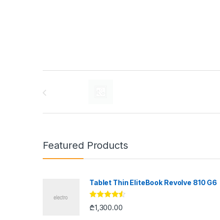
Brands Carousel
Featured Products
Tablet Thin EliteBook Revolve 810 G6
შეფასება
₾
1,300.00
4.33
, 5-
დან