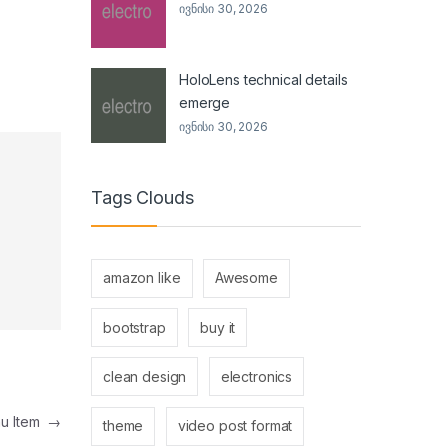
ივნისი 30, 2026
HoloLens technical details
emerge
ივნისი 30, 2026
Tags Clouds
amazon like
Awesome
bootstrap
buy it
clean design
electronics
nu Item
→
theme
video post format