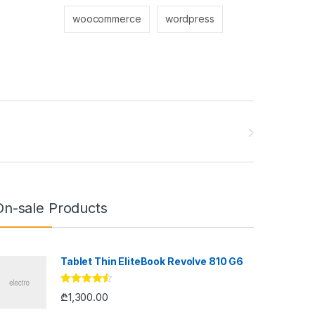
woocommerce
wordpress
On-sale Products
Tablet Thin EliteBook Revolve 810 G6
შეფასება
₾
1,300.00
4.33
, 5-
დან