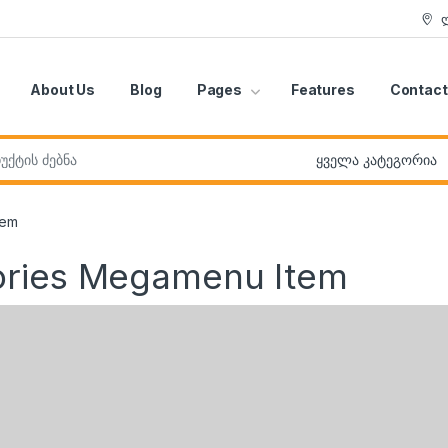
About Us
Blog
Pages
Features
Contact
r:
tem
ories Megamenu Item